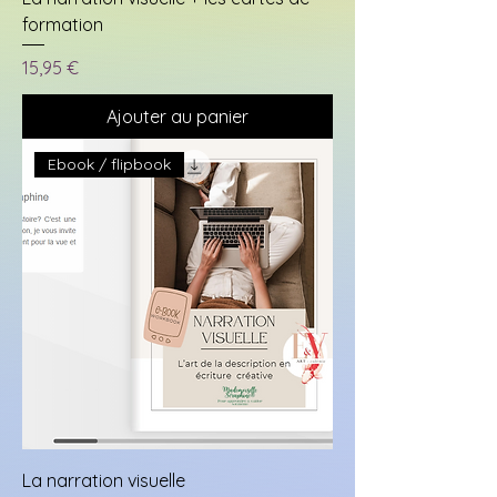
formation
Prix
15,95 €
Ajouter au panier
Ebook / flipbook
La narration visuelle