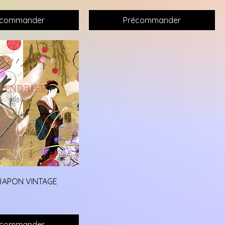
écommander
Précommander
- JAPON VINTAGE
écommander