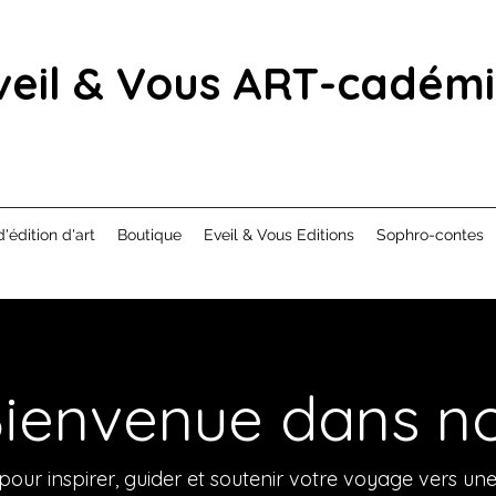
veil & Vous ART-cadém
d'édition d'art
Boutique
Eveil & Vous Editions
Sophro-contes
ienvenue dans no
ur inspirer, guider et soutenir votre voyage vers une