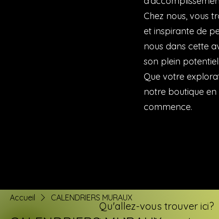
d'accomplissemen
Chez nous, vous tr
et inspirante de 
nous dans cette a
son plein potentiel
Que votre explorat
notre boutique en
commence.
Accueil
CALENDRIERS MURAUX
Qu'allez-vous trouver ici?