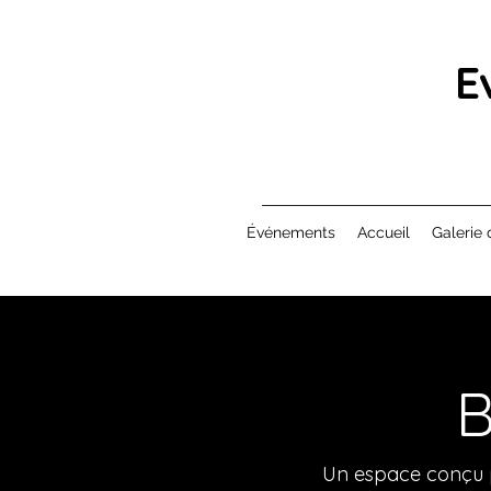
E
Événements
Accueil
Galerie 
B
Un espace conçu po