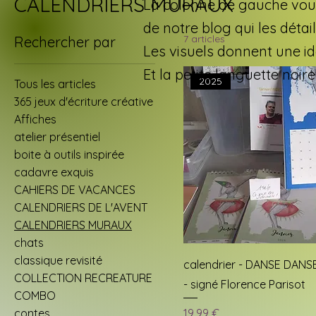
CALENDRIERS MURAUX
La colonne de gauche vous 
de notre blog qui les détail
7 articles
Rechercher par
Les visuels donnent une idé
Et la petite languette noire
2025
Tous les articles
365 jeux d'écriture créative
Affiches
atelier présentiel
boite à outils inspirée
cadavre exquis
CAHIERS DE VACANCES
CALENDRIERS DE L'AVENT
CALENDRIERS MURAUX
chats
classique revisité
calendrier - DANSE DANS
COLLECTION RECREATURE
- signé Florence Parisot
COMBO
Prix
contes
19,99 €