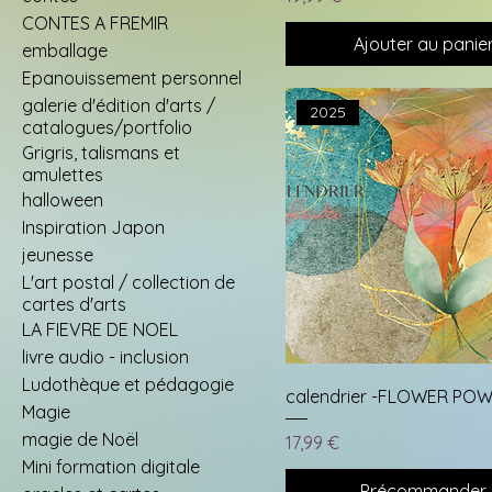
CONTES A FREMIR
Ajouter au panie
emballage
Epanouissement personnel
galerie d'édition d'arts /
2025
catalogues/portfolio
Grigris, talismans et
amulettes
halloween
Inspiration Japon
jeunesse
L'art postal / collection de
cartes d'arts
LA FIEVRE DE NOEL
livre audio - inclusion
Ludothèque et pédagogie
calendrier -FLOWER PO
Magie
magie de Noël
Prix
17,99 €
Mini formation digitale
Précommander