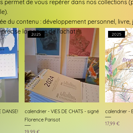
permet de vous repérer dans nos collections (pou
le).
e du contenu : développement personnel, livre, jeu
 précise la nature de l'achat.
2025
2025
E DANSE!
calendrier - VIES DE CHATS - signé
calendrier 
Florence Parisot
Prix
17,99 €
Prix
19,99 €