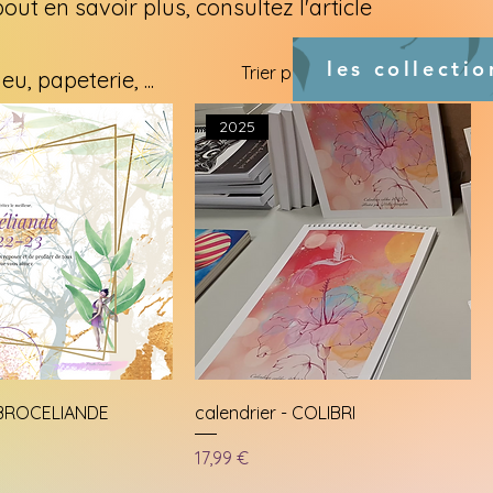
t en savoir plus, consultez l'article
les collectio
Trier par :
Recommandé
, papeterie, ...
2025
- BROCELIANDE
calendrier - COLIBRI
Prix
17,99 €