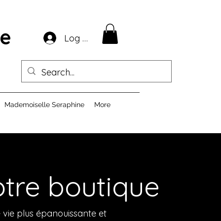
ie
Log In
Mademoiselle Seraphine
More
tre boutique
 vie plus épanouissante et