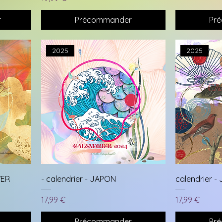
r
Précommander
Pr
2025
2025
WER
- calendrier - JAPON
calendrier 
Prix
Prix
17,99 €
17,99 €
Précommander
Pr