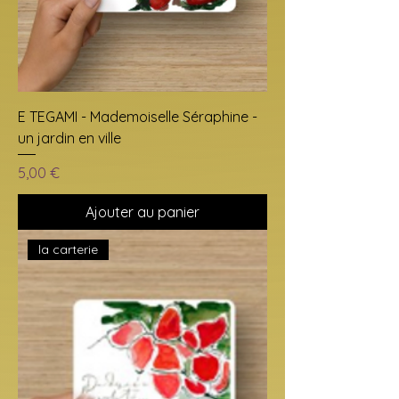
E TEGAMI - Mademoiselle Séraphine -
un jardin en ville
Prix
5,00 €
Ajouter au panier
la carterie