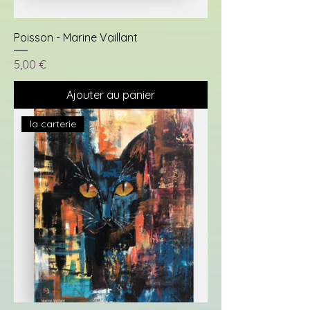
Poisson - Marine Vaillant
Prix
5,00 €
Ajouter au panier
la carterie