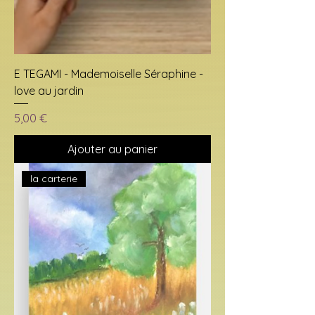
E TEGAMI - Mademoiselle Séraphine -
love au jardin
Prix
5,00 €
Ajouter au panier
la carterie