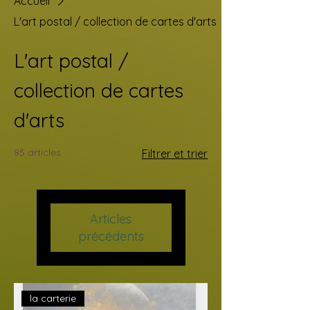
Accueil
L'art postal / collection de cartes d'arts
L'art postal /
collection de cartes
d'arts
85 articles
Filtrer et trier
Articles
précédents
la carterie