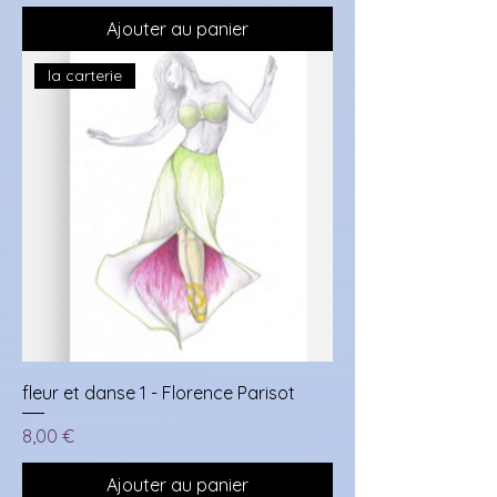
Ajouter au panier
la carterie
fleur et danse 1 - Florence Parisot
Prix
8,00 €
Ajouter au panier