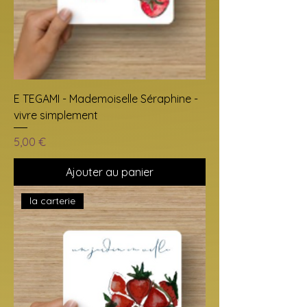
E TEGAMI - Mademoiselle Séraphine -
vivre simplement
Prix
5,00 €
Ajouter au panier
la carterie