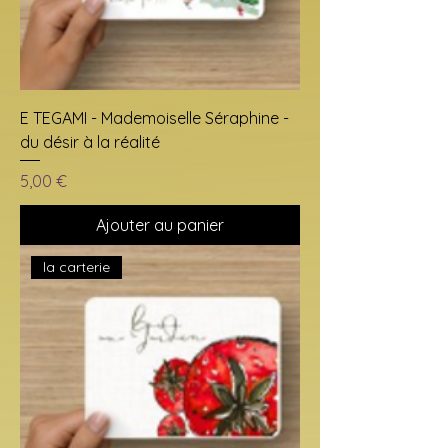
E TEGAMI - Mademoiselle Séraphine -
du désir à la réalité
Prix
5,00 €
Ajouter au panier
la carterie