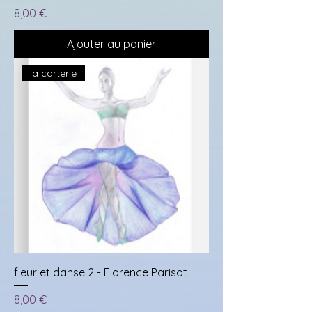
Prix
8,00 €
Ajouter au panier
la carterie
fleur et danse 2 - Florence Parisot
Prix
8,00 €