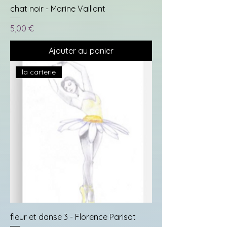
chat noir - Marine Vaillant
Prix
5,00 €
Ajouter au panier
la carterie
fleur et danse 3 - Florence Parisot