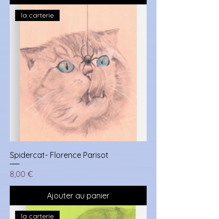
la carterie
Spidercat- Florence Parisot
Prix
8,00 €
Ajouter au panier
la carterie