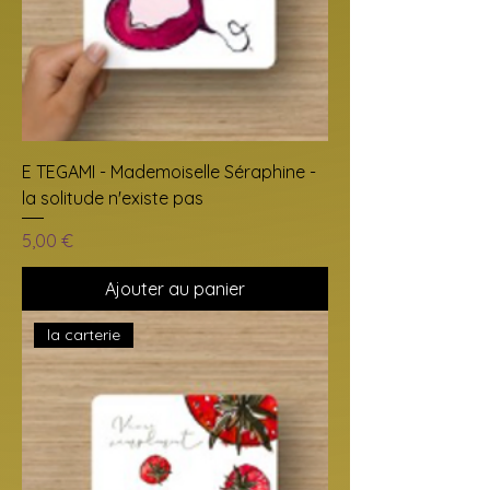
E TEGAMI - Mademoiselle Séraphine -
la solitude n'existe pas
Prix
5,00 €
Ajouter au panier
la carterie