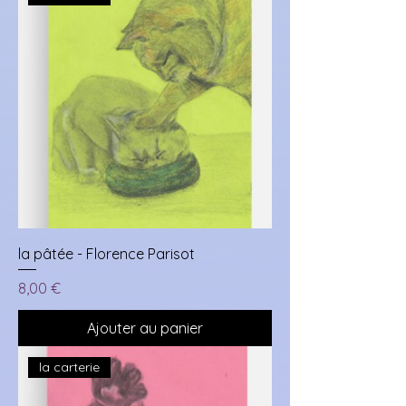
la pâtée - Florence Parisot
Prix
8,00 €
Ajouter au panier
la carterie