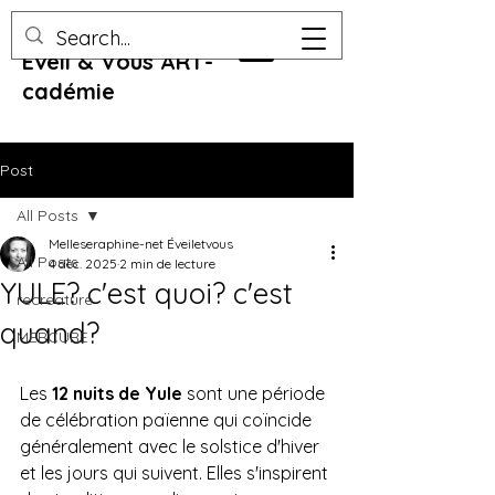
Eveil & Vous ART-
cadémie
Post
All Posts
Melleseraphine-net Éveiletvous
All Posts
4 déc. 2025
2 min de lecture
YULE? c'est quoi? c'est
recreature
quand?
MERCURE
Les 
12 nuits de Yule
 sont une période 
de célébration païenne qui coïncide 
généralement avec le solstice d'hiver 
et les jours qui suivent. Elles s'inspirent 