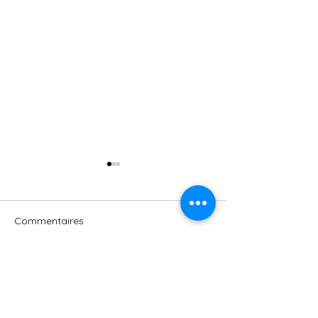
Commentaires
Rédigez un commentaire...
Nagare (流れ) signifie « le
PIQURE DE RAP
RECREATURE 
flux »
EDITION – AOÛ