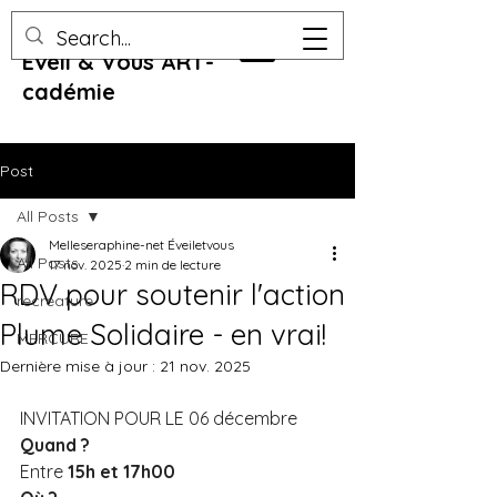
Eveil & Vous ART-
cadémie
Post
All Posts
Melleseraphine-net Éveiletvous
All Posts
17 nov. 2025
2 min de lecture
RDV pour soutenir l'action
recreature
Plume Solidaire - en vrai!
MERCURE
Dernière mise à jour :
21 nov. 2025
INVITATION POUR LE 06 décembre 
Quand ?  
Entre 
15h et 17h00