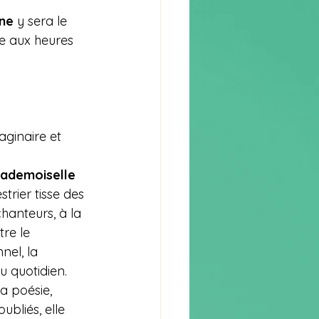
ne
 y sera le 
 aux heures 
aginaire et 
ademoiselle 
strier tisse des 
hanteurs, à la 
re le 
el, la 
u quotidien. 
la poésie, 
ubliés, elle 