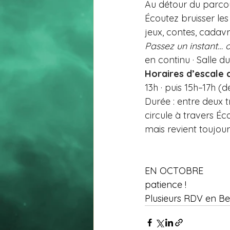
Au détour du parcou
Écoutez bruisser les 
jeux, contes, cadavre
Passez un instant… o
en continu · Salle d
Horaires d’escale c
13h · puis 15h–17h (d
Durée : entre deux t
circule à travers É
mais revient toujour
EN OCTOBRE
patience !
Plusieurs RDV en Be