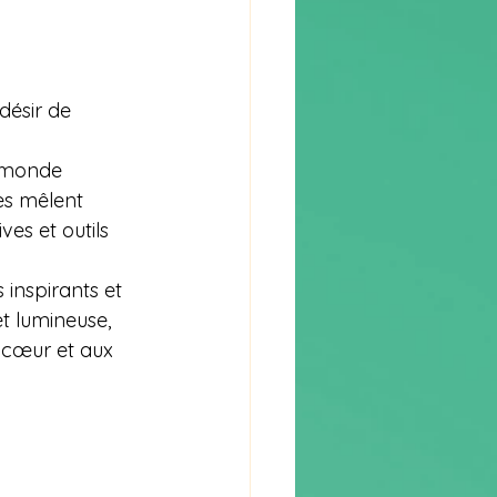
désir de 
n monde 
ges mêlent 
es et outils 
 inspirants et 
t lumineuse, 
 cœur et aux 