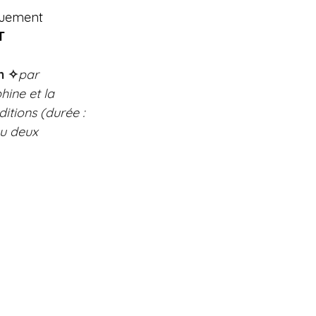
quement 
T
n ✧
par 
ine et la 
itions (durée : 
ou deux 