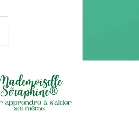
re (流れ) « le flux »