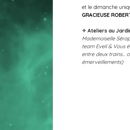
et le dimanche uni
GRACIEUSE ROBER
✧ Ateliers au Jardi
Mademoiselle Séraph
team Eveil & Vous éd
entre deux trains… 
émerveillements)