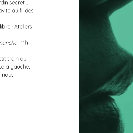
rdin secret…
vité au fil des 
bre · Ateliers 
manche
 : 11h–
it train qui 
te à gauche, 
c nous.