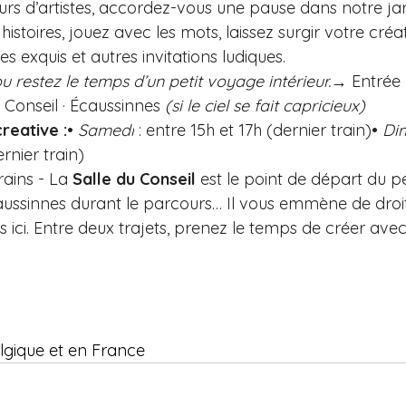
rs d’artistes, accordez-vous une pause dans notre ja
histoires, jouez avec les mots, laissez surgir votre créati
s exquis et autres invitations ludiques.
u restez le temps d’un petit voyage intérieur.
→ Entrée li
u Conseil · Écaussinnes 
(si le ciel se fait capricieux)
reative :
• 
Samedi
 : entre 15h et 17h (dernier train)• 
Di
ernier train)
rains - La 
Salle du Conseil
 est le point de départ du pet
caussinnes durant le parcours… Il vous emmène de droi
s ici. Entre deux trajets, prenez le temps de créer ave
lgique et en France