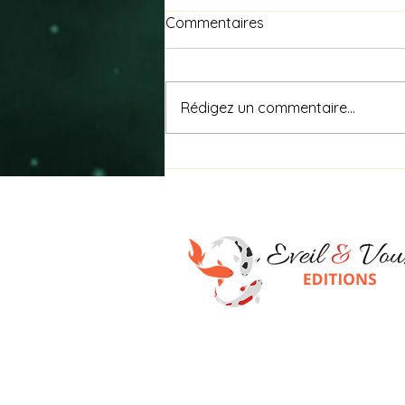
Commentaires
Rédigez un commentaire...
Nagare (流れ) signifie « le
flux »