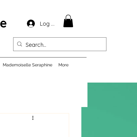
ie
Log In
Mademoiselle Seraphine
More