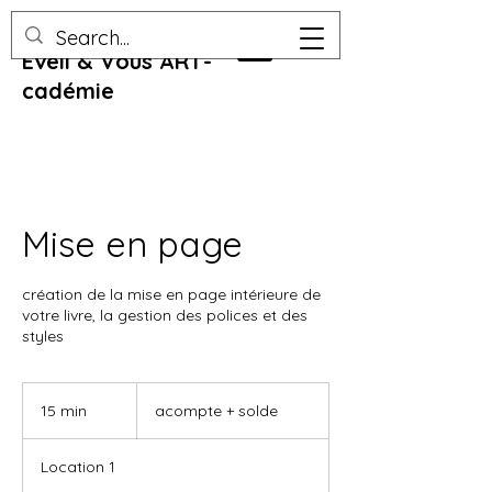
Eveil & Vous ART-
cadémie
Mise en page
création de la mise en page intérieure de
votre livre, la gestion des polices et des
styles
acompte
+
15 min
1
acompte + solde
solde
5
m
Location 1
i