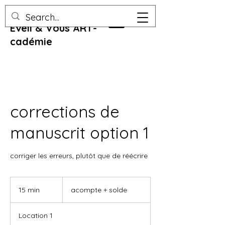
Eveil & Vous ART-
cadémie
corrections de
manuscrit option 1
corriger les erreurs, plutôt que de réécrire
acompte
+
15 min
1
acompte + solde
solde
5
m
Location 1
i