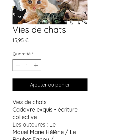
Vies de chats
Prix
15,95 €
Quantité
*
Ajouter au panier
Vies de chats
Cadavre exquis - écriture
collective
Les auteures : Le
Mouel Marie Hélène / Le
Rouhet Fanny /