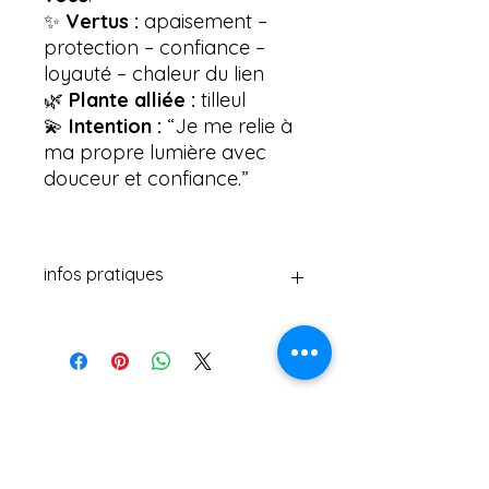
✨
Vertus :
apaisement –
protection – confiance –
loyauté – chaleur du lien
🌿
Plante alliée :
tilleul
💫
Intention :
“Je me relie à
ma propre lumière avec
douceur et confiance.”
infos pratiques
Voici les principales fonctions d’une
amulette :
🛡️
Protection énergétique ou
émotionnelle
→ Elle agit comme un “bouclier
symbolique” contre les
influences négatives, le stress ou
les doutes.