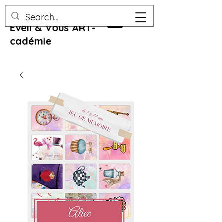
Eveil & Vous ART-
cadémie