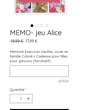
MEMO- jeu Alice
Prix
Prix
 19,99 € 
17,99 €
original
promotionnel
Memoire Exercices Adultes Jouer en
famille Coloré s Cadeaux pour filles
pour garçons (facultatif)
0/500
Quantité
*