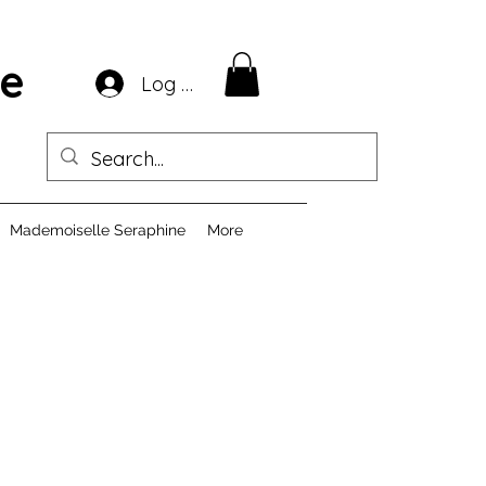
ie
Log In
Mademoiselle Seraphine
More