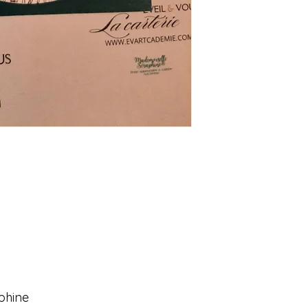
un peu de l'esprit d
cartes "les sapins".
phine