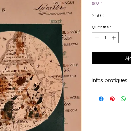
SKU : 1
Prix
2,50 €
Quantité
*
Aj
infos pratiques
Offrez une touche d
avec "les sapins" d
Chaque carte ronde
d'une enveloppe ass
élégante. Réalisé av
gel doré et acryliqu
l'artiste pour une p