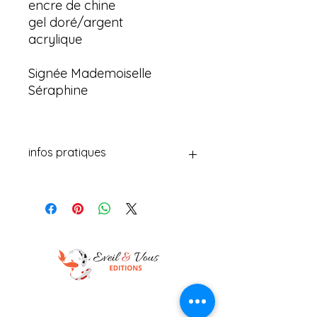
encre de chine
gel doré/argent
acrylique
Signée Mademoiselle
Séraphine
infos pratiques
Offrez une touche de nature à vos
cartes de vœux avec "les sapins" de
Mademoiselle Séraphine. Chaque
carte ronde à grains est
accompagnée d'une enveloppe
assortie pour une présentation
élégante. Réalisé avec un collage
d'encre de chine, gel doré et
acrylique, chaque carte est signée