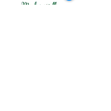
par l'artiste pour une pièce unique
et authentique. Offrez un peu de
l'esprit des fêtes avec ces
magnifiques cartes "les sapins".
Eveil & Vous ART-cadémie