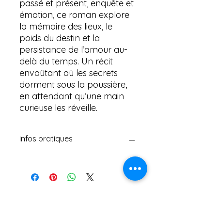
passé et présent, enquête et
émotion, ce roman explore
la mémoire des lieux, le
poids du destin et la
persistance de l’amour au-
delà du temps. Un récit
envoûtant où les secrets
dorment sous la poussière,
en attendant qu’une main
curieuse les réveille.
infos pratiques
Les carnets d'Emelyne
Auteure Selena D.
Edition Eveil & Vous Editions
Illustrations Mademoiselle Séraphine
ISBN 978-2-930993-68-3
Créé: 6 nov. 2025