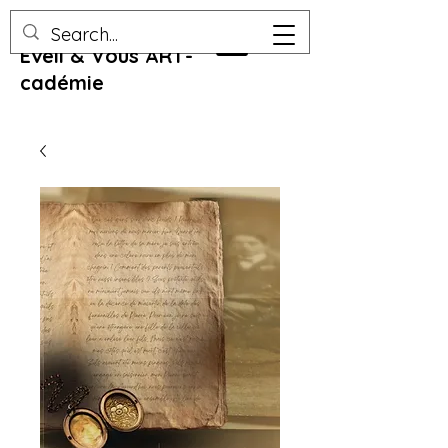
Eveil & Vous ART-
cadémie