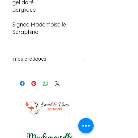
gel doré
acrylique
Signée Mademoiselle
Séraphine
infos pratiques
Les boules de Mademoiselle
Séraphine sont des œuvres d'art
uniques et originales. Chaque boule
est fabriquée à partir d'une carte
ronde à grains et enveloppée de
pastel gras, d'encre de chine, de gel
doré et d'acrylique pour créer une
finition riche et vibrante. Chaque
pièce est signée par l'artiste,
garantissant son authenticité et son
originalité. Ces boules artistiques