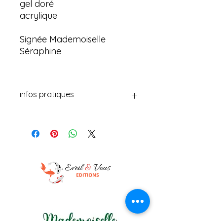
gel doré
acrylique
Signée Mademoiselle
Séraphine
infos pratiques
Les boules de Mademoiselle
Séraphine sont des œuvres d'art
uniques et originales. Chaque boule
est fabriquée à partir d'une carte
ronde à grains et enveloppée de
pastel gras, d'encre de chine, de gel
doré et d'acrylique pour créer une
finition riche et vibrante. Chaque
pièce est signée par l'artiste,
garantissant son authenticité et son
originalité. Ces boules artistiques