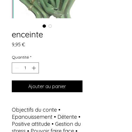
enceinte
Prix
9,95 €
Quantité
*
Ajouter au panier
Objectifs du conte •
Epanouissement • Détente •
Positive attitude • Gestion du
stress • Pouvoir faire face •