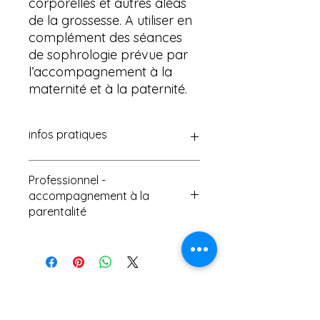
corporelles et autres aléas
de la grossesse. A utiliser en
complément des séances
de sophrologie prévue par
l’accompagnement à la
maternité et à la paternité.
infos pratiques
Enceinte - Conte thérapeutique
Professionnel -
(Maternité)
accompagnement à la
Melle Séraphine
parentalité
ISBN 978-1-291-87790-8
Créé: 16 mai 2014
Modifié: 13 mars 2024
Vous accompagnez des futurs
Livre, 35 pages
parents dans cette merveilleuse
Livre papier: A5
aventure ?
Découvrez
« Le carnet de
naissance » – Mademoiselle