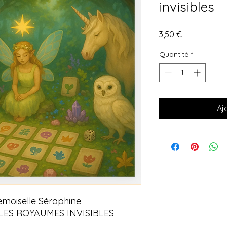
invisibles
Prix
3,50 €
Quantité
*
Aj
emoiselle Séraphine
le LES ROYAUMES INVISIBLES