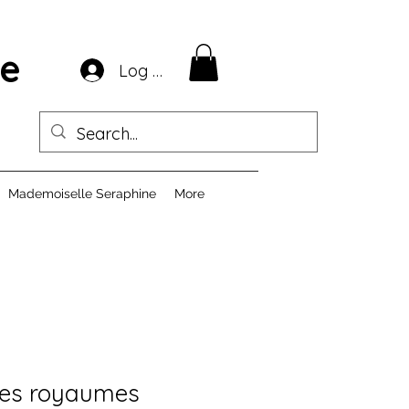
ie
Log In
Mademoiselle Seraphine
More
 Les royaumes