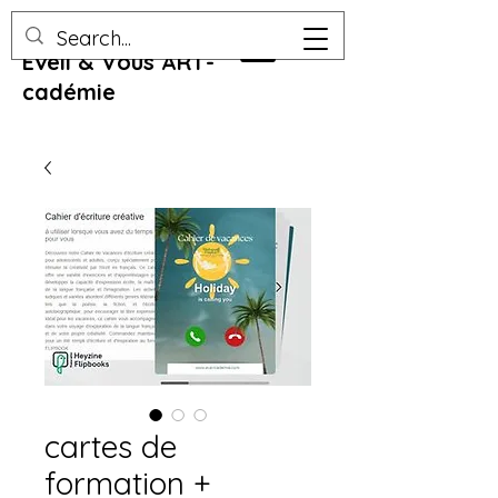
Eveil & Vous ART-
cadémie
cartes de
formation +