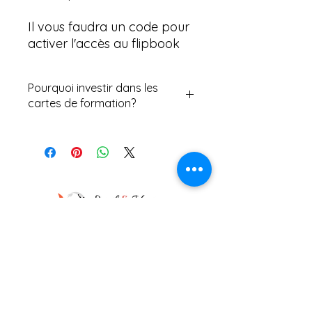
Il vous faudra un code pour
activer l'accès au flipbook
Pourquoi investir dans les
cartes de formation?
Pourquoi investir dans les cartes de
formation?
L'utilisation de cartes lors de
formations présente de nombreux
avantages, tant pour les formateurs
que pour les apprenants. Voici
quelques bénéfices clés :
1. Visualisation de l'information
Les cartes permettent de visualiser
l'information de manière claire et
concise. Elles peuvent illustrer des
concepts complexes, des relations,
des processus ou des géographies