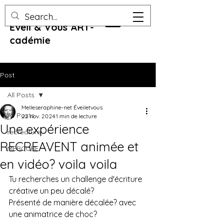
Eveil & Vous ART-
cadémie
Post
All Posts
Melleseraphine-net Éveiletvous
All Posts
22 nov. 2024
1 min de lecture
Une expérience
recreature
RECREAVENT animée et
MERCURE
en vidéo? voila voila
Tu recherches un challenge d'écriture 
créative un peu décalé? 
Présenté de manière décalée? avec 
une animatrice de choc? 