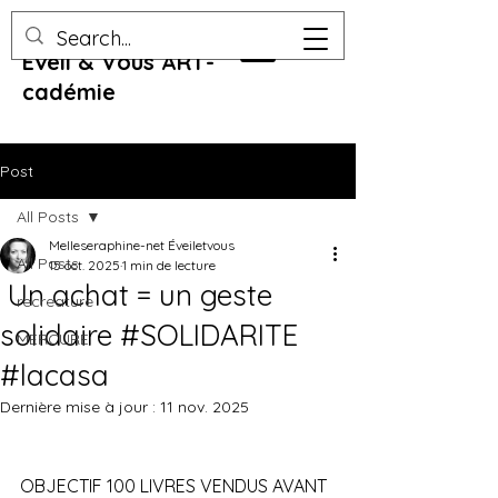
Eveil & Vous ART-
cadémie
Post
All Posts
Melleseraphine-net Éveiletvous
All Posts
15 oct. 2025
1 min de lecture
Un achat = un geste
recreature
solidaire #SOLIDARITE
MERCURE
#lacasa
Dernière mise à jour :
11 nov. 2025
OBJECTIF 100 LIVRES VENDUS AVANT 