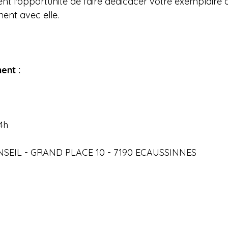
t l'opportunité de faire dédicacer votre exemplaire de
ent avec elle.
ent :
14h
ONSEIL - GRAND PLACE 10 - 7190 ECAUSSINNES