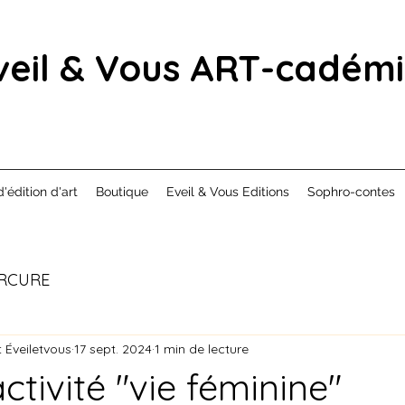
veil & Vous ART-cadém
d'édition d'art
Boutique
Eveil & Vous Editions
Sophro-contes
RCURE
 Éveiletvous
17 sept. 2024
1 min de lecture
tivité "vie féminine"