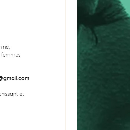
ine, 
e femmes 
e@gmail.com
hissant et 