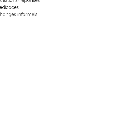
questions-réponses
dédicaces
échanges informels