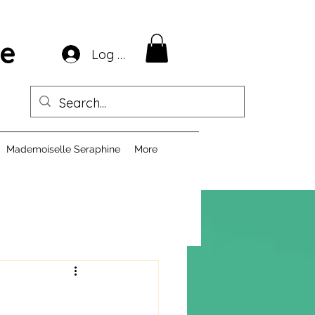
ie
Log In
Mademoiselle Seraphine
More