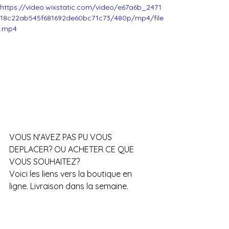
https://video.wixstatic.com/video/e67a6b_2471
18c22ab545f681692de60bc71c73/480p/mp4/file
.mp4
VOUS N'AVEZ PAS PU VOUS 
DEPLACER? OU ACHETER CE QUE 
VOUS SOUHAITEZ?
Voici les liens vers la boutique en 
ligne. Livraison dans la semaine.