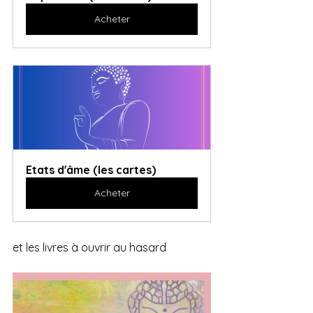
Acheter
Etats d'âme (les cartes)
Acheter
et les livres à ouvrir au hasard 