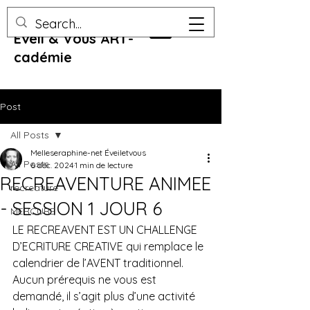
Eveil & Vous ART-
cadémie
Post
All Posts
Melleseraphine-net Éveiletvous
All Posts
6 déc. 2024
1 min de lecture
RECREAVENTURE ANIMEE
recreature
- SESSION 1 JOUR 6
MERCURE
LE RECREAVENT EST UN CHALLENGE 
D’ECRITURE CREATIVE qui remplace le 
calendrier de l’AVENT traditionnel. 
Aucun prérequis ne vous est 
demandé, il s’agit plus d’une activité 