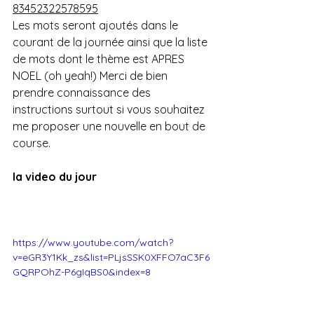
83452322578595
Les mots seront ajoutés dans le 
courant de la journée ainsi que la liste 
de mots dont le thème est APRES 
NOEL (oh yeah!) Merci de bien 
prendre connaissance des 
instructions surtout si vous souhaitez 
me proposer une nouvelle en bout de 
course.
la video du jour 
https://www.youtube.com/watch?
v=eGR3Y1Kk_zs&list=PLjsSSK0XFFO7aC3F6
GQRPOhZ-P6gIqBS0&index=8