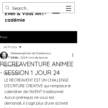
Eveil & Vous ART-
cadémie
Post
All Posts
Melleseraphine-net Éveiletvous
All Posts
24 déc. 2024
1 min de lecture
RECREAVENTURE ANIMEE
recreature
- SESSION 1 JOUR 24
MERCURE
LE RECREAVENT EST UN CHALLENGE 
D’ECRITURE CREATIVE qui remplace le 
calendrier de l’AVENT traditionnel. 
Aucun prérequis ne vous est 
demandé, il s’agit plus d’une activité 