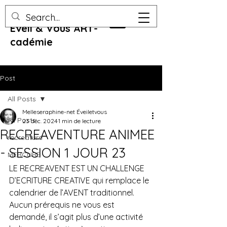
Eveil & Vous ART-
cadémie
Post
All Posts
Melleseraphine-net Éveiletvous
All Posts
23 déc. 2024
1 min de lecture
RECREAVENTURE ANIMEE
recreature
- SESSION 1 JOUR 23
MERCURE
LE RECREAVENT EST UN CHALLENGE 
D’ECRITURE CREATIVE qui remplace le 
calendrier de l’AVENT traditionnel. 
Aucun prérequis ne vous est 
demandé, il s’agit plus d’une activité 