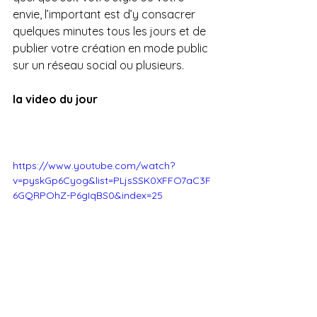
envie, l’important est d’y consacrer 
quelques minutes tous les jours et de 
publier votre création en mode public 
sur un réseau social ou plusieurs. 
la video du jour 
https://www.youtube.com/watch?
v=pyskGp6Cyog&list=PLjsSSK0XFFO7aC3F
6GQRPOhZ-P6gIqBS0&index=25