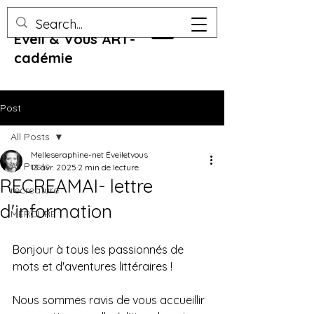
Eveil & Vous ART-
cadémie
Post
All Posts
Melleseraphine-net Éveiletvous
All Posts
13 avr. 2025
2 min de lecture
RECREAMAI- lettre
recreature
d'information
MERCURE
Bonjour à tous les passionnés de 
mots et d'aventures littéraires ! 
Nous sommes ravis de vous accueillir 