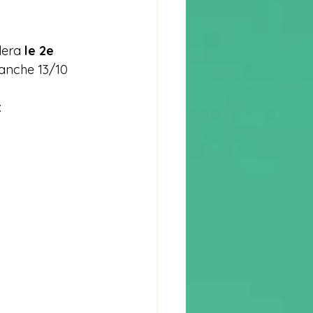
lera 
le 2e 
manche 13/10 
: