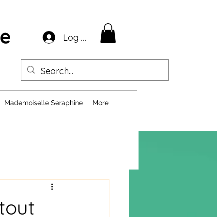
ie
Log In
Mademoiselle Seraphine
More
tout