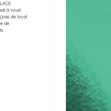
PLACE
sé à vous! 
(pas de local 
ée de 
s. 