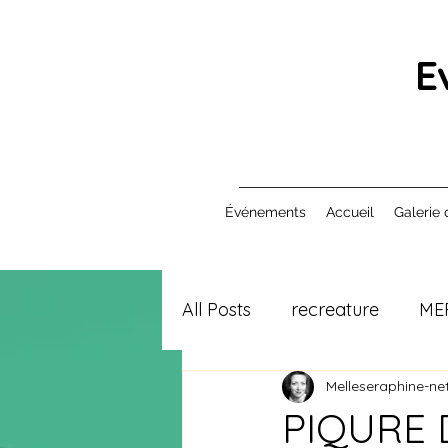
E
Événements
Accueil
Galerie 
All Posts
recreature
ME
Melleseraphine-net
PIQURE D