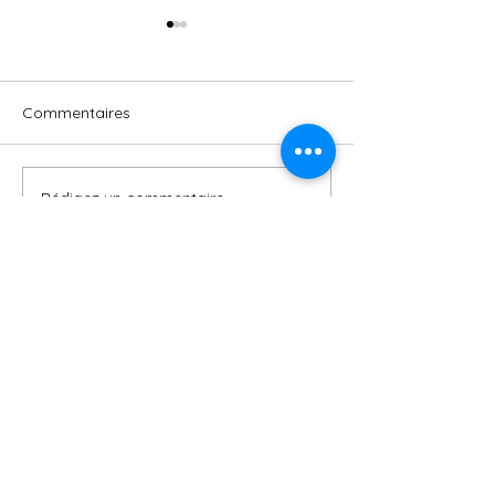
Commentaires
Rédigez un commentaire...
Nagare (流れ) signifie « le
PIQURE DE RAP
RECREATURE 
flux »
EDITION – AOÛ