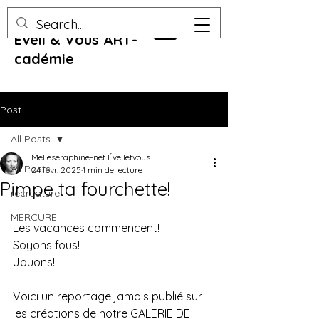
Eveil & Vous ART-
cadémie
Post
All Posts
Melleseraphine-net Éveiletvous
All Posts
24 févr. 2025
1 min de lecture
Pimpe ta fourchette!
recreature
MERCURE
Les vacances commencent!
Soyons fous!
Jouons!
Voici un reportage jamais publié sur 
les créations de notre GALERIE DE 