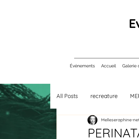
E
Événements
Accueil
Galerie 
All Posts
recreature
ME
Melleseraphine-net
PERINATA