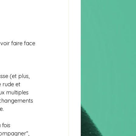
oir faire face  
e (et plus, 
e rude et 
x multiples 
es changements 
e.
fois 
ccompagner”, 