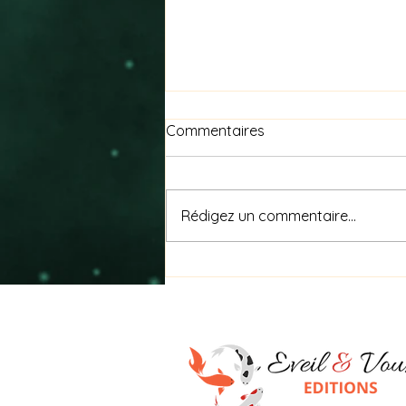
Commentaires
Rédigez un commentaire...
Nagare (流れ) signifie « le
flux »