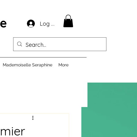
ie
Log In
Mademoiselle Seraphine
More
emier