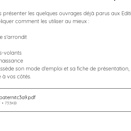
s présenter les quelques ouvrages déjà parus aux Editi
iquer comment les utiliser au mieux :
e s’arrondit
fs-volants
 naissance
ède son mode d’emploi et sa fiche de présentation, 
 à vos côtés.
paternitc3a9
.pdf
 • 733KB