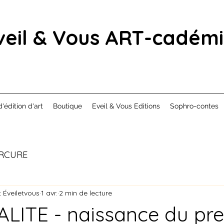
veil & Vous ART-cadém
d'édition d'art
Boutique
Eveil & Vous Editions
Sophro-contes
RCURE
 Éveiletvous
1 avr.
2 min de lecture
LITE - naissance du pr