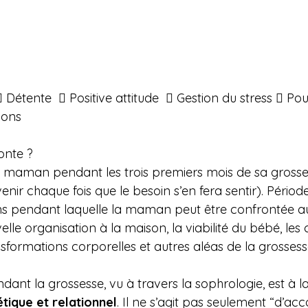
étente   Positive attitude   Gestion du stress  Pouv
ions 
onte ? 
maman pendant les trois premiers mois de sa grossess
enir chaque fois que le besoin s’en fera sentir). Périod
s pendant laquelle la maman peut être confrontée au
velle organisation à la maison, la viabilité du bébé, l
sformations corporelles et autres aléas de la grossess
ant la grossesse, vu à travers la sophrologie, est à la 
tique et relationnel
. Il ne s’agit pas seulement “d’a