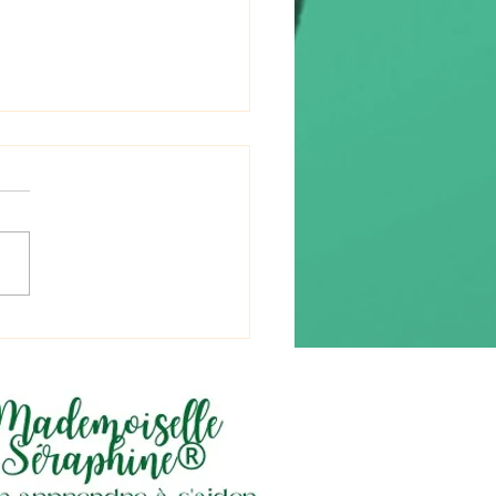
re (流れ) « le flux »