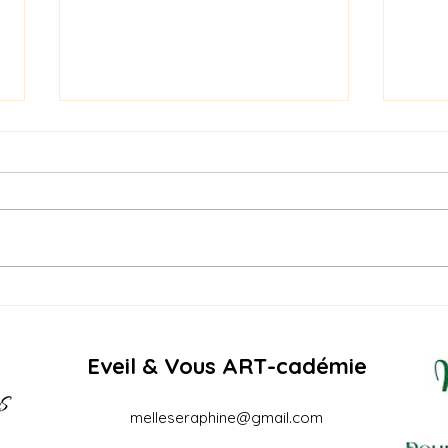
Naga
PIQURE DE RAPPEL -
RECREATURE SUMMER
EDITION – AOÛT
Eveil & Vous ART-cadémie
melleseraphine@gmail.com