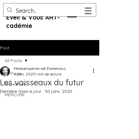
Eveil & Vous ART-
cadémie
Post
All Posts
Melleseraphine-net Éveiletvous
All Posts
9 janv. 2025
1 min de lecture
Les vaisseaux du futur
recreature
Dernière mise à jour :
30 janv. 2025
MERCURE