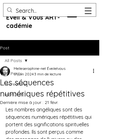
Eveil & Vous ART-
cadémie
Post
All Posts
Melleseraphine-net Éveiletvous
All Posts
17 juin 2024
3 min de lecture
Les séquences
recreature
numériques répétitives
MERCURE
Dernière mise à jour :
21 févr.
Les nombres angéliques sont des 
séquences numériques répétitives qui 
portent des significations spirituelles 
profondes. Ils sont perçus comme 