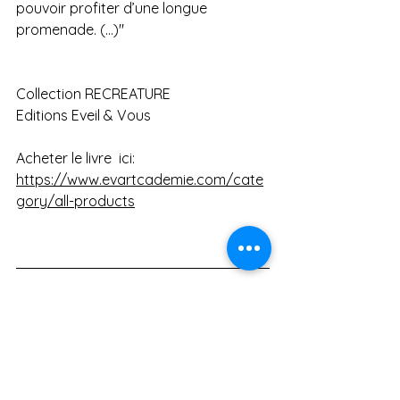
pouvoir profiter d’une longue 
promenade. (...)"
Collection RECREATURE
Editions Eveil & Vous
Acheter le livre  ici: 
https://www.evartcademie.com/cate
gory/all-products
SI tu es déjà abonné : trop bien, tu 
n'as rien à faire
Si tu veux suivre ses aventures : 
abonne-toi 
https://www.evartcademie.com/accu
eil