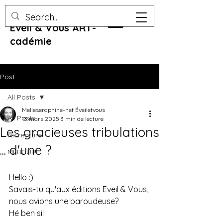
Eveil & Vous ART-
cadémie
Post
All Posts
Melleseraphine-net Éveiletvous
All Posts
13 mars 2025
3 min de lecture
Les gracieuses tribulations
recreature
... d'une ?
MERCURE
Hello :)
Savais-tu qu'aux éditions Eveil & Vous, 
nous avions une baroudeuse?
Hé ben si!