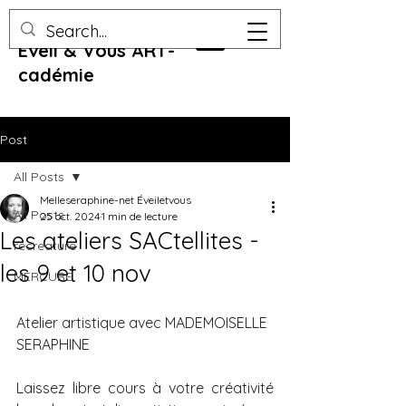
Eveil & Vous ART-
cadémie
Post
All Posts
Melleseraphine-net Éveiletvous
All Posts
25 oct. 2024
1 min de lecture
Les ateliers SACtellites -
recreature
les 9 et 10 nov
MERCURE
Atelier artistique avec MADEMOISELLE 
SERAPHINE 
Laissez libre cours à votre créativité 