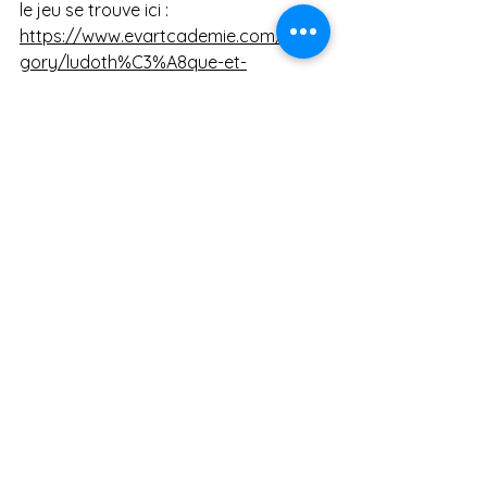
le jeu se trouve ici : 
https://www.evartcademie.com/cate
gory/ludoth%C3%A8que-et-
p%C3%A9dagogie
Consultez : la dame de coeur