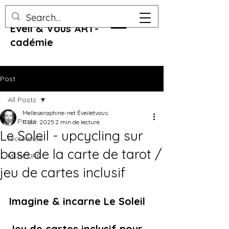
Eveil & Vous ART-
cadémie
Post
All Posts
Melleseraphine-net Éveiletvous
All Posts
11 avr. 2025
2 min de lecture
Le Soleil - upcycling sur
recreature
base de la carte de tarot /
MERCURE
jeu de cartes inclusif
Imagine & incarne Le Soleil
Jeu de cartes inclusif pour 