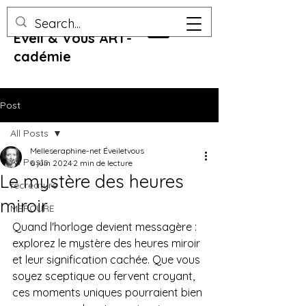
Eveil & Vous ART-
cadémie
Post
All Posts
Melleseraphine-net Éveiletvous
All Posts
6 juin 2024
2 min de lecture
Le mystère des heures
recreature
miroir
MERCURE
Quand l'horloge devient messagère : 
explorez le mystère des heures miroir 
et leur signification cachée. Que vous 
soyez sceptique ou fervent croyant, 
ces moments uniques pourraient bien 