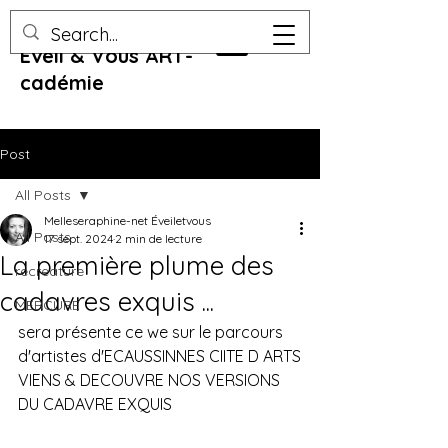
Eveil & Vous ART-
cadémie
Post
All Posts
Melleseraphine-net Éveiletvous
All Posts
17 sept. 2024
2 min de lecture
La première plume des
recreature
cadavres exquis ...
MERCURE
sera présente ce we sur le parcours 
d'artistes d'ECAUSSINNES CIITE D ARTS
VIENS & DECOUVRE NOS VERSIONS 
DU CADAVRE EXQUIS