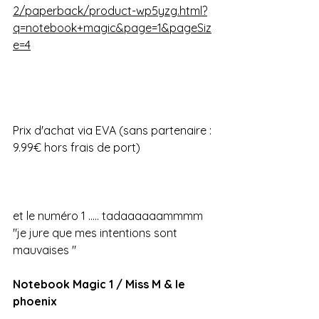
2/paperback/product-wp5yzg.html?
q=notebook+magic&page=1&pageSiz
e=4
Prix d'achat via EVA (sans partenaire : 
9.99€ hors frais de port)
et le numéro 1 ..... tadaaaaaammmm
"je jure que mes intentions sont 
mauvaises "
Notebook Magic 1 / Miss M & le 
phoenix