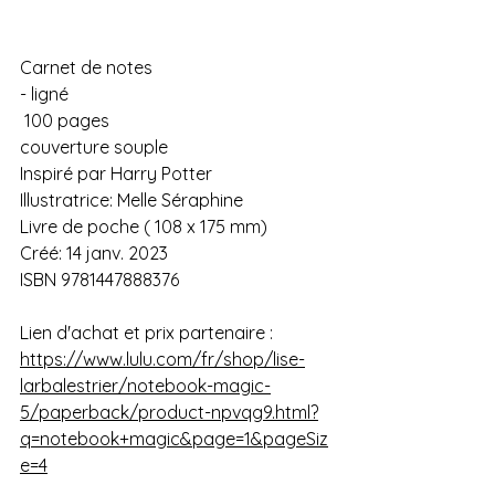
Carnet de notes 
- ligné
 100 pages 
couverture souple
Inspiré par Harry Potter 
Illustratrice: Melle Séraphine
Livre de poche ( 108 x 175 mm)
Créé: 14 janv. 2023
ISBN 9781447888376
Lien d'achat et prix partenaire : 
https://www.lulu.com/fr/shop/lise-
larbalestrier/notebook-magic-
5/paperback/product-npvqg9.html?
q=notebook+magic&page=1&pageSiz
e=4