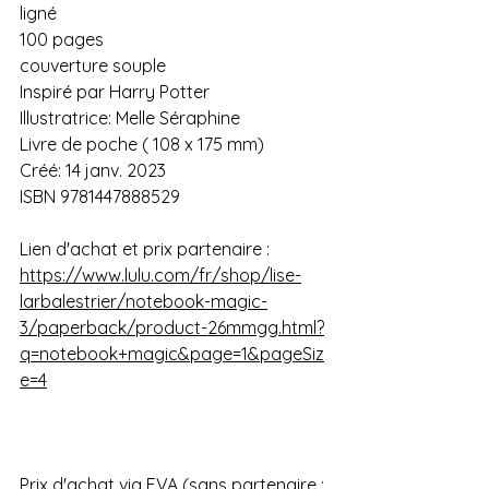
ligné 
100 pages 
couverture souple
Inspiré par Harry Potter 
Illustratrice: Melle Séraphine
Livre de poche ( 108 x 175 mm)
Créé: 14 janv. 2023
ISBN 9781447888529
Lien d'achat et prix partenaire : 
https://www.lulu.com/fr/shop/lise-
larbalestrier/notebook-magic-
3/paperback/product-26mmgg.html?
q=notebook+magic&page=1&pageSiz
e=4
Prix d'achat via EVA (sans partenaire : 