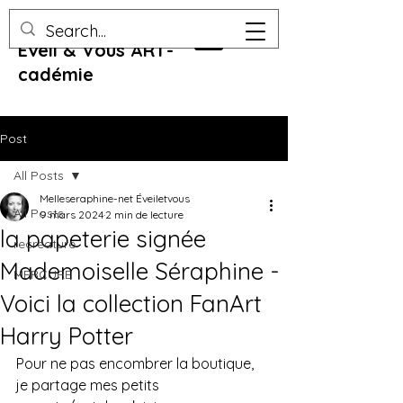
Eveil & Vous ART-
cadémie
Post
All Posts
Melleseraphine-net Éveiletvous
All Posts
9 mars 2024
2 min de lecture
la papeterie signée
recreature
Mademoiselle Séraphine -
MERCURE
Voici la collection FanArt
Harry Potter
Pour ne pas encombrer la boutique, 
je partage mes petits 