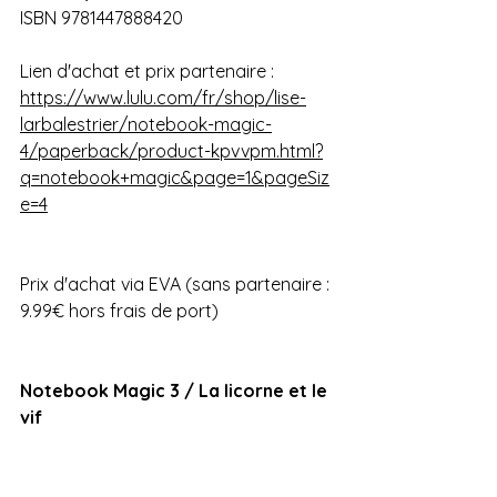
ISBN 9781447888420
Lien d'achat et prix partenaire : 
https://www.lulu.com/fr/shop/lise-
larbalestrier/notebook-magic-
4/paperback/product-kpvvpm.html?
q=notebook+magic&page=1&pageSiz
e=4
Prix d'achat via EVA (sans partenaire : 
9.99€ hors frais de port)
Notebook Magic 3 / La licorne et le 
vif