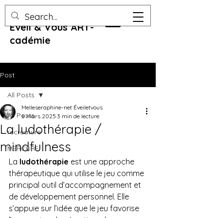
Eveil & Vous ART-
cadémie
Post
All Posts
Melleseraphine-net Éveiletvous
All Posts
8 mars 2025
3 min de lecture
La ludothérapie /
recreature
mindfulness
MERCURE
La 
ludothérapie
 est une approche 
thérapeutique qui utilise le jeu comme 
principal outil d’accompagnement et 
de développement personnel. Elle 
s’appuie sur l’idée que le jeu favorise 