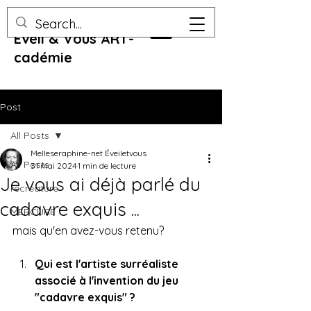
Eveil & Vous ART-
cadémie
Post
All Posts
Melleseraphine-net Éveiletvous
All Posts
31 mai 2024
1 min de lecture
Je vous ai déjà parlé du
recreature
cadavre exquis ...
MERCURE
mais qu'en avez-vous retenu?
Qui est l'artiste surréaliste 
associé à l'invention du jeu 
"cadavre exquis" ? 