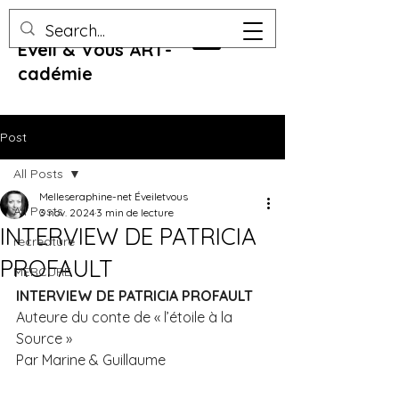
Eveil & Vous ART-
cadémie
Post
All Posts
Melleseraphine-net Éveiletvous
All Posts
3 nov. 2024
3 min de lecture
INTERVIEW DE PATRICIA
recreature
PROFAULT
MERCURE
INTERVIEW DE PATRICIA PROFAULT
Auteure du conte de « l’étoile à la 
Source »
Par Marine & Guillaume 