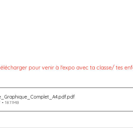
 télécharger pour venir à l'expo avec ta classe/ tes enf
sie_Graphique_Complet_A4.pdf
.pdf
 • 18.11MB