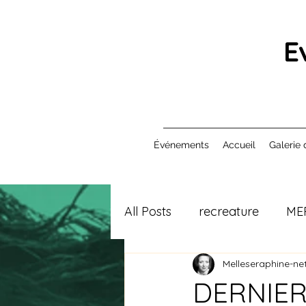
E
Événements
Accueil
Galerie 
All Posts
recreature
ME
Melleseraphine-net
DERNIERS