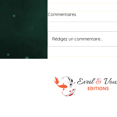
Commentaires
Rédigez un commentaire...
Nagare (流れ) signifie « le
flux »