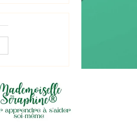
re (流れ) « le flux »