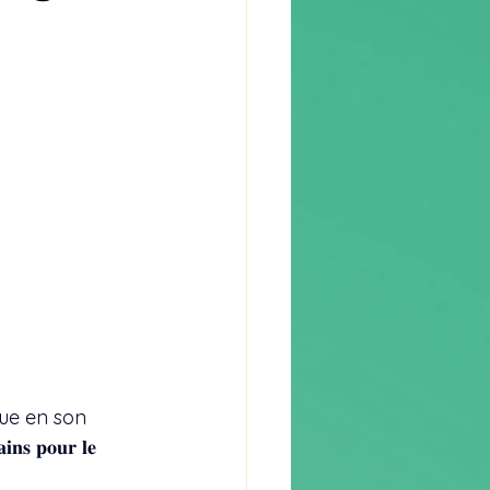
que en son 
𝐩𝐨𝐮𝐫 𝐥𝐞 