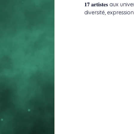
𝟏𝟕 𝐚𝐫𝐭𝐢𝐬𝐭𝐞𝐬 
diversité, expressi