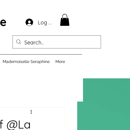
ie
Log In
Mademoiselle Seraphine
More
if @La