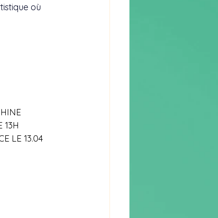
rtistique où 
PHINE
E 13H
E LE 13.04