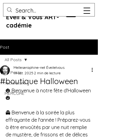
Eveil & Vous ART-
cadémie
Post
All Posts
Melleseraphine-net Éveiletvous
All Posts
19 oct. 2025
2 min de lecture
#boutique Halloween
recreature
🎃 Bienvenue à notre fête d'Halloween 
MERCURE
🎃
👻 Bienvenue à la soirée la plus 
effrayante de l'année ! Préparez-vous 
à être envoûtés par une nuit remplie 
de mystère, de frissons et de délices 