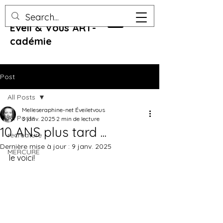
Eveil & Vous ART-
cadémie
Post
All Posts
Melleseraphine-net Éveiletvous
All Posts
3 janv. 2025
2 min de lecture
10 ANS plus tard ...
recreature
Dernière mise à jour :
9 janv. 2025
MERCURE
le voici!