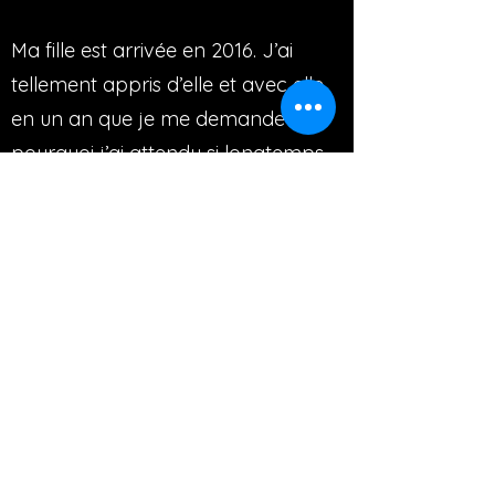
Ma fille est arrivée en 2016. J’ai
tellement appris d’elle et avec elle
en un an que je me demande
pourquoi j’ai attendu si longtemps
avant de concevoir un enfant.
Ce sont pour les enfants
principalement que je crée les
supports de développement
personnel et les outils extra &
ordinaires. Il est largement temps
de libérer les conditionnements
(sociétaux, familiaux, …) qui nous ont
empoisonnés toutes ces années et