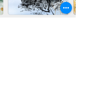
Melleseraphine-net Éveiletvous
29 juil. 2024
1 min de lecture
jeu de mémoire - Flower power
& le printemps des
bibliothèques
Pour les découvrir en boutique Les jeux de
mémoire, aussi appelés jeux de concentration
ou de correspondance, sont des activités qui...