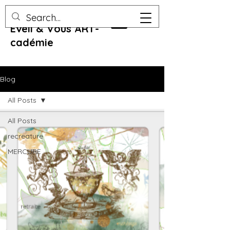
Eveil & Vous ART-
cadémie
Blog
All Posts
All Posts
recreature
MERCURE