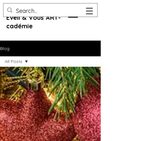
Eveil & Vous ART-
cadémie
Blog
All Posts
All Posts
recreature
MERCURE