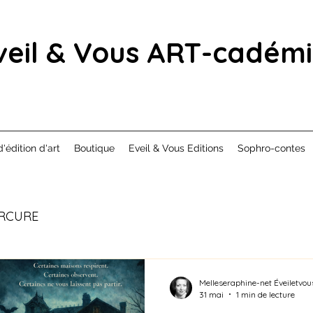
veil & Vous ART-cadém
d'édition d'art
Boutique
Eveil & Vous Editions
Sophro-contes
RCURE
Melleseraphine-net Éveiletvou
31 mai
1 min de lecture