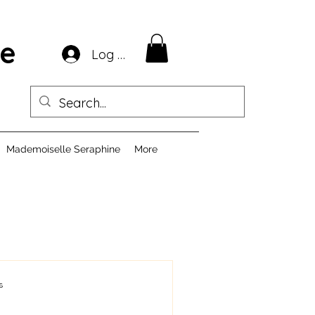
ie
Log In
Mademoiselle Seraphine
More
s