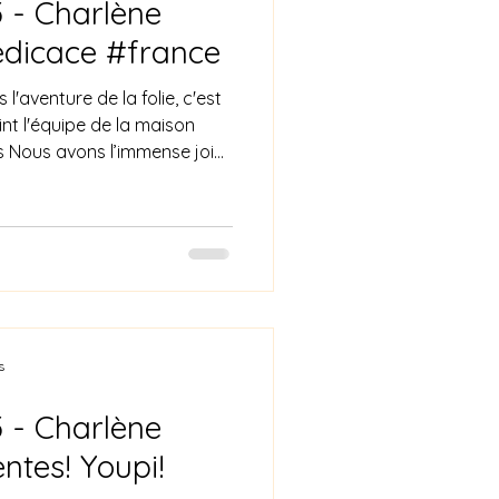
 - Charlène
dicace #france
l'aventure de la folie, c'est
nt l'équipe de la maison
ns Nous avons l’immense joie
uvelle « MYSTERIEUSE VILLA »
icace! ✨ La prévente est
nd du cœur… merci À vous
amélias » en prévente, merci
élan, votre soutien si
 est une présence, un ges
s
 - Charlène
tes! Youpi!