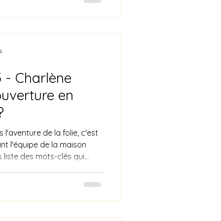
s
 - Charlène
uverture en
?
l'aventure de la folie, c'est
nt l'équipe de la maison
s liste des mots-clés qui
Malaise #Tension
ntôt? La suite demain!