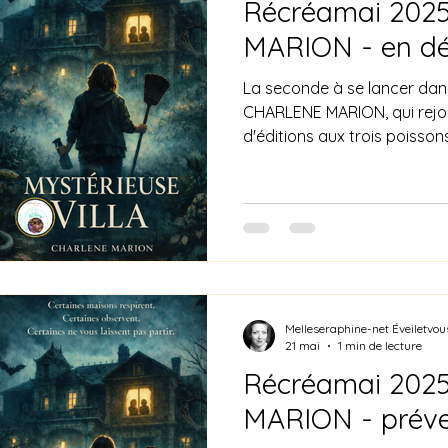
Récréamai 2025
MARION - en dé
La seconde à se lancer dans 
CHARLENE MARION, qui rejoi
d'éditions aux trois poisso
de vous annoncer que la no
est enfin disponible en déd
désormais fermée. ✨ Du fo
qui avez déjà choisi « Les c
pour votre confiance, votre 
précieux. Chaque commande
Melleseraphine-net Éveiletvou
21 mai
1 min de lecture
Récréamai 2025
MARION - préven