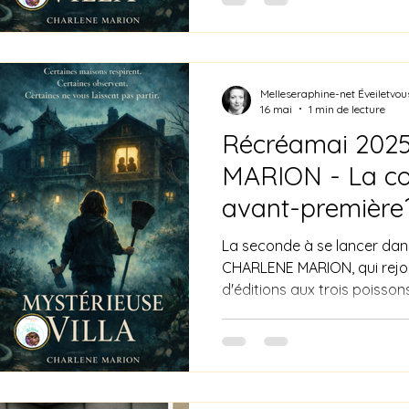
Melleseraphine-net Éveiletvou
16 mai
1 min de lecture
Récréamai 2025
MARION - La co
avant-première
La seconde à se lancer dans 
CHARLENE MARION, qui rejoi
d'éditions aux trois poisson
définissent le mieux son texte : #
#Anxiete #Inquietude #Angoisse #Suspense #Frisson
#Peur #Oppression A bie