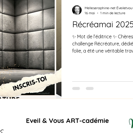
Melleseraphine-net Éveiletvou
16 mai
1 min de lecture
Récréamai 2025 
✨ Mot de l’éditrice ✨ Chère
challenge Récréature, dédié
folie, a été une véritable t
nous avez offert des textes
poétiques, parfois troubla
humains. Explorer la folie, c
vacille : entre ombre et lumi
Et vous avez relevé ce défi 
remarquable. Le jury a été 
Eveil & Vous ART-cadémie