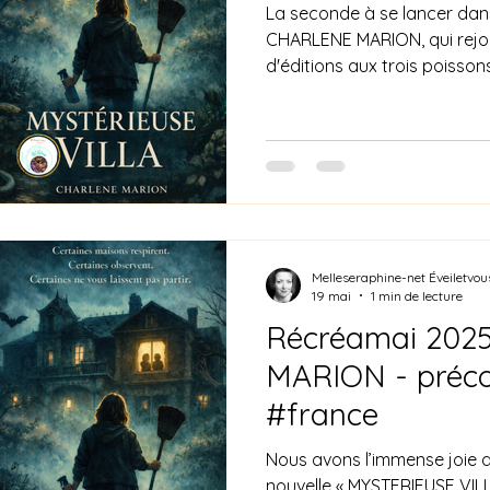
La seconde à se lancer dans 
CHARLENE MARION, qui rejoi
d'éditions aux trois poisso
de vous annoncer que la no
est enfin disponible en pré
la couverture, puis goûté au
temps d’aller plus loin… ✨ 
ouverte. ✨ Vous pouvez dès
exemplaire et soutenir la na
Melleseraphine-net Éveiletvou
19 mai
1 min de lecture
Récréamai 2025
MARION - préc
#france
Nous avons l’immense joie 
nouvelle « MYSTERIEUSE VILL