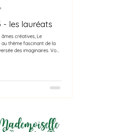
s
- les lauréats
s âmes créatives, Le
 au thème fascinant de la
raversée des imaginaires. Vous
 vibrants, dérangeants,
nts — toujours profondément
’est oser regarder là où tout
ère, entre raison et vertige.
avec une sensibilité
particulièrement touc