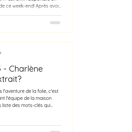
e ce week-end! Après avoir
is goûté aux premiers mots,
oin… ✨ La précommande est
 pouvez dès à présent
t soutenir la naissance de ce
réature. Chaque
e semée, un geste précieux
s
 - Charlène
trait?
l'aventure de la folie, c'est
nt l'équipe de la maison
s liste des mots-clés qui
Malaise #Tension
ite demain!