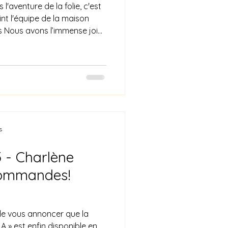
l'aventure de la folie, c'est
nt l'équipe de la maison
ns Nous avons l’immense joie
uvelle « MYSTERIEUSE VILLA »
vente! Après avoir découvert
x premiers mots, il est
La prévente est désormais
 à présent réserver votre
issance de ce livre
s
 - Charlène
ommandes!
de vous annoncer que la
A » est enfin disponible en