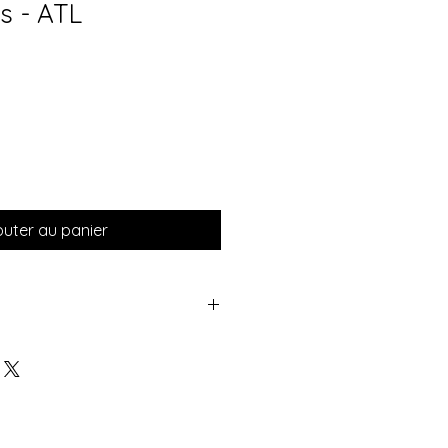
s - ATL
x
omotionnel
outer au panier