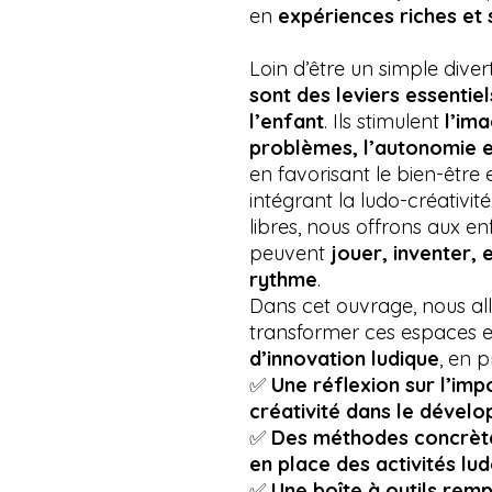
en
expériences riches et 
Loin d’être un simple dive
sont des leviers essenti
l’enfant
. Ils stimulent
l’ima
problèmes, l’autonomie e
en favorisant le bien-être
intégrant la ludo-créativit
libres, nous offrons aux en
peuvent
jouer, inventer, 
rythme
.
Dans cet ouvrage, nous a
transformer ces espaces e
d’innovation ludique
, en 
✅
Une réflexion sur l’imp
créativité dans le dével
✅
Des méthodes concrète
en place des activités lu
✅
Une boîte à outils rempl