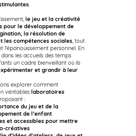
stimulantes
.
rtissement,
le jeu et la créativité
els pour le développement de
gination, la résolution de
t les compétences sociales
, tout
 et l’épanouissement personnel. En
é dans les accueils des temps
fants un cadre bienveillant où ils
expérimenter et grandir à leur
llons explorer comment
n véritables
laboratoires
proposant :
ortance du jeu et de la
oppement de l’enfant
s et accessibles pour mettre
do-créatives
ie d’idées d’ateliers, de jeux et