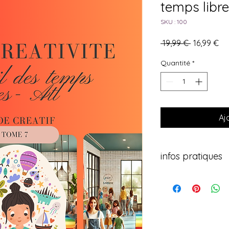
temps libre
SKU : 100
Prix
Pri
 19,99 € 
16,99 €
original
pr
Quantité
*
Aj
infos pratiques
FORMAT A5
170 PAGES